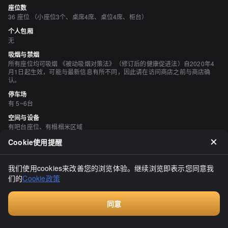
座位数
36 座位 （小座位3个、桌席4席、桌位4席、柜台）
个人包厢
无
吸烟与禁烟
所有座位均可吸烟 《被动吸烟对策法》（修订后的健康促进法）自2020年4
月1日起生效，可能与最新信息有所不同，因此请在访问商店之前与商店确
认。
停车场
有 5~6台
空间与设备
有吧台座位、有榻榻米区域
Cookie使用提醒
评价
（
20
）
我们使用cookies来改善您的浏览体验。继续浏览即表示您同意我
辛口チキン
们的
Cookie政策
3.70
◯千屋套餐：冷面套餐（1,050日元）...我点了这个。在米饭或饭碗菜
品上加200日元就可以加一份荞麦面。荞麦面可以选择热的或冷的，
同意
我选择了冷的。然后送来的盘子里不是普通的冷荞麦面（没有海苔的
付费咨询
冷面），而是一碗装满各种配料的荞麦面，没有浸泡在汤里，而是要
显示全部
蘸在蘸酱里吃。而且，炸猪排饭的味道非常棒！我喜欢浓郁的味道。