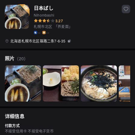
日本ばし
Nihombashi
3.27
札幌市北区
「
荞麦面
」
--
--
北海道札幌市北区篠路二条7-6-35
照片
（
20
）
详细信息
付款方式
不接受信用卡 不接受电子货币