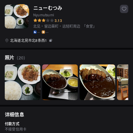
ニューむつみ
Nyumutsumi
3.13
北见・留边蘂町・远轻町周边
「
食堂
」
--
--
北海道北見市北8条西1
照片
（
20
）
详细信息
付款方式
不接受信用卡