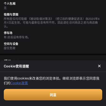
个人包厢
无
吸烟与禁烟
所有座位均可吸烟 《被动吸烟对策法》（修订后的健康促进法）自2020年4
月1日起生效，可能与最新信息有所不同，因此请在访问商店之前与商店确
认。
停车场
有 店后设有停车场。
空间与设备
座位宽敞
评价
（
6
）
Cookie使用提醒
カンナカムイ
3.00
我在北见出差时去了位于【新睦】的餐厅。停车场有点难找，似乎是
我们使用cookies来改善您的浏览体验。继续浏览即表示您同意我
酒店的餐厅？这家店很不错。我点了他们推荐的午餐，叫做"烤肉定
们的
Cookie政策
食"（720日元）。果然，因为是他们的推荐午餐，所以烤肉非常美
味！米饭的份量也很足，令人满意（о´∀`о）。而且，在这里吃午餐
显示全部
的话，一杯热咖啡是免费的（о´∀`о）。咖啡也很好喝。
同意
付费咨询