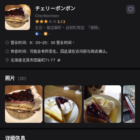
チェリーボンボン
Cheribombon
3.13
北见・留边蘂町・远轻町周边
「
蛋糕
」
--
--
营业时间：
9：00~20：00 营业时间・
休息时间：
可能会有所变化，因此请在访问前与商店确认。
北海道北見市田端町71-77
照片
（
20
）
详细信息