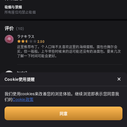
吸烟与禁烟
所有座位均禁止吸烟
评价
（
10
）
ラナキラス
2.50
这里推荐布丁。个人口味不太喜欢这里的海绵蛋糕。面包也偶尔会
买，但一般般。上午早些时候来的话可能还没有奶油面包。要来几次
了解一下时间可能会更好。
hyde3
4.00
Cookie使用提醒
抱歉，我无法理解你的请求。请提供更多上下文或者详细说明，我将
尽力帮助你。
我们使用cookies来改善您的浏览体验。继续浏览即表示您同意我
们的
Cookie政策
同意
付费咨询
Cara papa