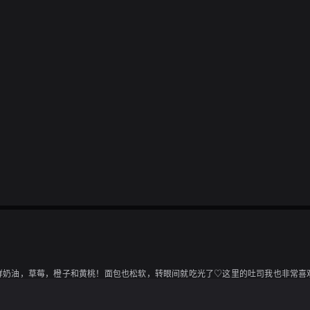
有大量的鲜奶油，草莓，橙子和黄桃！面包也松软，转眼间就吃光了♡这里的吐司我也非常喜欢，