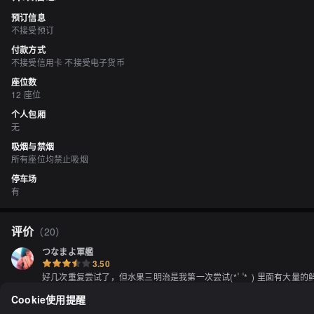
预订信息
不接受预订
付款方式
不接受信用卡 不接受电子货币
座位数
12 座位
个人包厢
无
吸烟与禁烟
所有座位均禁止吸烟
停车场
有
评价
（
20
）
つなまよ軍艦
3.50
好几次重复尝试了，但水果三明治是我第一次尝试(* ॑  ॑*  ) 里面
显示全部
Cookie使用提醒