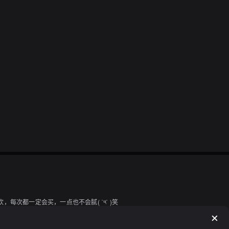
每次都一定会买，一点也不会腻( ˙༥˙ )笑