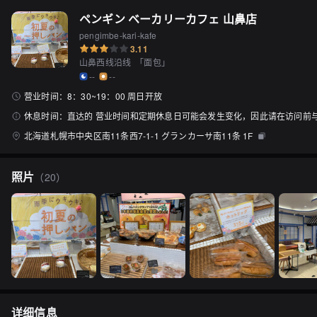
ペンギン ベーカリーカフェ 山鼻店
pengimbe-kari-kafe
3.11
山鼻西线沿线
「
面包
」
--
--
营业时间：
8：30~19：00 周日开放
休息时间：
直达的 营业时间和定期休息日可能会发生变化，因此请在访问前
北海道札幌市中央区南11条西7-1-1 グランカーサ南11条 1F
照片
（
20
）
详细信息