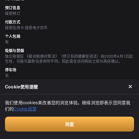
预订信息
接受预订
付款方式
接受信用卡 接受电子货币
个人包厢
有
吸烟与禁烟
独立吸烟区 《被动吸烟对策法》（修订后的健康促进法）自2020年4月1日起
生效，可能与最新信息有所不同，因此请在访问商店之前与商店确认。
停车场
无
空间与设备
Cookie使用提醒
有吧台座位
我们使用cookies来改善您的浏览体验。继续浏览即表示您同意我
评价
（
13
）
们的
Cookie政策
keipon0414
2.50
同意
今天的第一杯啤酒是在距离明天只剩下10分钟的时候喝的。虽然我已
付费咨询
经工作了，本来应该忍住去睡觉，但是酒店离市区只有1分钟的步行
路程，而且那里有家营业到27点的店铺，我一直在寻找其他的选择，