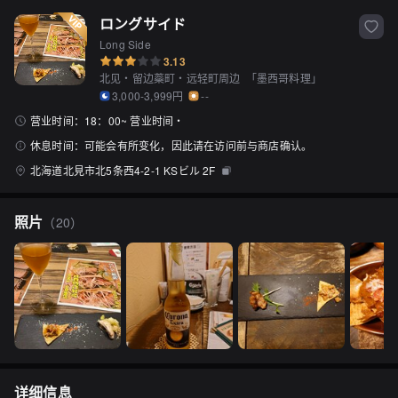
ロングサイド
Long Side
3.13
北见・留边蘂町・远轻町周边
「
墨西哥料理
」
3,000-3,999円
--
营业时间：
18：00~ 营业时间・
休息时间：
可能会有所变化，因此请在访问前与商店确认。
北海道北見市北5条西4-2-1 KSビル 2F
照片
（
20
）
详细信息