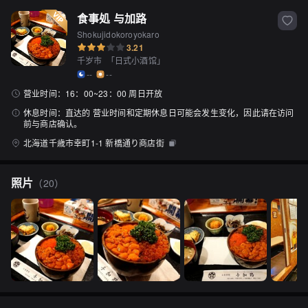
食事処 与加路
Shokujidokoroyokaro
3.21
千岁市
「
日式小酒馆
」
--
--
营业时间：
16：00~23：00 周日开放
休息时间：
直达的 营业时间和定期休息日可能会发生变化，因此请在访问
前与商店确认。
北海道千歳市幸町1-1 新橋通り商店街
照片
（
20
）