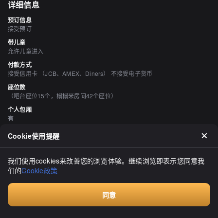
详细信息
预订信息
接受预订
带儿童
允许儿童进入
付款方式
接受信用卡 （JCB、AMEX、Diners） 不接受电子货币
座位数
（吧台座位15个，榻榻米房间42个座位）
个人包厢
有
吸烟与禁烟
Cookie使用提醒
所有座位均禁止吸烟
停车场
我们使用cookies来改善您的浏览体验。继续浏览即表示您同意我
有
们的
Cookie政策
空间与设备
宁静的空间、有吧台座位、有掘地式桌席
同意
酒水
付费咨询
有日本清酒、有烧酒、有葡萄酒