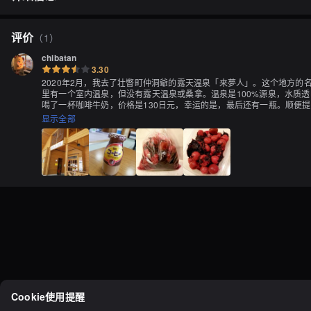
评价
（
1
）
chibatan
3.30
2020年2月，我去了壮瞥町仲洞爺的露天温泉「来夢人」。这个地方的
里有一个室内温泉，但没有露天温泉或桑拿。温泉是100%源泉，水质
喝了一杯咖啡牛奶，价格是130日元，幸运的是，最后还有一瓶。顺便
日元。虽然我不太喜欢吃，但味道还不错。总之，这是一次愉快的经历
显示全部
Cookie使用提醒