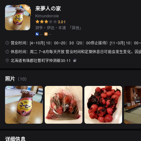
来夢人の家
Kimundonoie
3.01
洞爷・伊达・丰浦
「
其他
」
--
--
营业时间：
[4~10月] 10：00~20：30（20：00停止接待）[11~3月] 10：
休息时间：
周二 7~8月每天开放 营业时间和定期休息日可能会发生变化，
北海道有珠郡壮瞥町字仲洞爺30-11
照片
（
10
）
详细信息