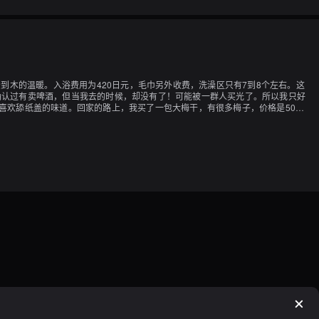
到木的温暖。入浴费用为420日元，毛巾另外收费，洗澡区只有7到8个左右。这
确认过有卖啤酒，但当我去的时候，却没有了！可能被一群人买光了。所以我只好
喜欢舔纸盖的味道。回家的路上，我买了一包大梅干，有很多梅子，价格是500