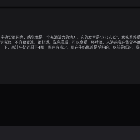
名字确实很闪亮，感觉像是一个充满活力的地方。它的发音是“きむんど”，意味着感受
透明清澈，不容易变凉，很舒适。洗完澡后，可以享受一杯啤酒。入浴前我在售货亭
提一下，果汁牛奶还剩下4瓶，库存有点少。现在牛奶瓶盖是塑料的，以前是纸的，我
，感谢美味的食物。