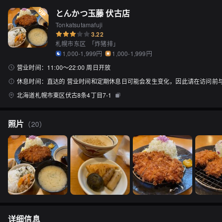
とんかつ玉藤 伏古店
Tonkatsutamafuji
3.22
札幌市东区
「
炸猪排
」
1,000-1,999円
1,000-1,999円
营业时间：
11:00〜22:00 周日开放
休息时间：
直达的 营业时间和定期休息日可能会发生变化，因此请在访问前
北海道札幌市東区伏古8条4丁目7-1
照片
（
20
）
详细信息