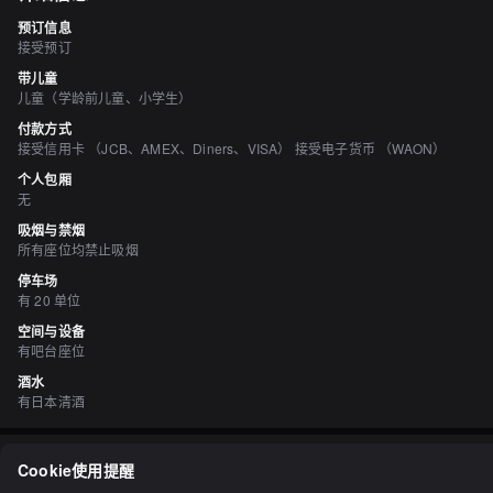
预订信息
接受预订
带儿童
儿童（学龄前儿童、小学生）
付款方式
接受信用卡 （JCB、AMEX、Diners、VISA） 接受电子货币 （WAON）
个人包厢
无
吸烟与禁烟
所有座位均禁止吸烟
停车场
有 20 单位
空间与设备
有吧台座位
酒水
有日本清酒
评价
（
21
）
Cookie使用提醒