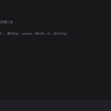
携带婴儿车
）、楽天Edy、nanaco、WAON、iD、QUICPay）
可供轮椅进店