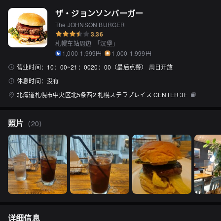
ザ・ジョンソンバーガー
The JOHNSON BURGER
3.36
札幌车站周边
「
汉堡
」
1,000-1,999円
1,000-1,999円
营业时间：
10：00~21：0020：00（最后点餐） 周日开放
休息时间：
没有
北海道札幌市中央区北5条西2 札幌ステラプレイス CENTER 3F
照片
（
20
）
详细信息