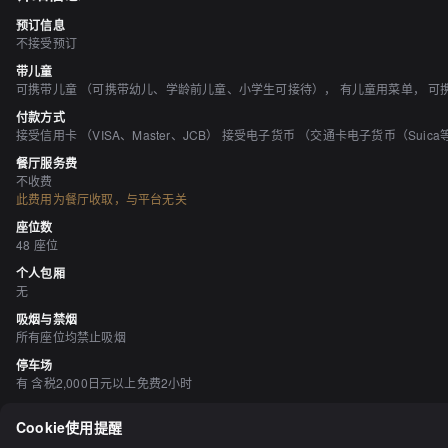
预订信息
不接受预订
带儿童
可携带儿童 （可携带幼儿、学龄前儿童、小学生可接待）， 有儿童用菜单， 可
付款方式
接受信用卡 （VISA、Master、JCB） 接受电子货币 （交通卡电子货币（Suica等
餐厅服务费
不收费
此费用为餐厅收取，与平台无关
座位数
48 座位
个人包厢
无
吸烟与禁烟
所有座位均禁止吸烟
停车场
有 含税2,000日元以上免费2小时
空间与设备
Cookie使用提醒
时尚的空间、宁静的空间、座位宽敞、有情侣座椅、有沙发座位、无障碍设施、