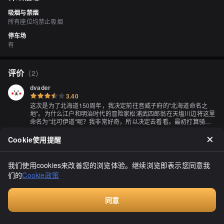
吸烟与禁烟
所有座位均禁止吸烟
停车场
有
评价
（
2
）
dvader
3.40
这次是为了北海道150周年，我决定前往音威子府的"北海道命名之
地"。为什么江户和明治时代的冒险家松浦武四郎翁在天塩川边将这里
命名为"北可伊道"呢？我非常好奇，所以决定去看看。最初打算骑着
我心爱的马前往，但由于台风的影响，天气预报说会下雨。因为我不
显示全部
喜欢淋雨，所以选择了搭伴的"阿克蒂"出发。如果骑"阿克蒂"前往，就
Cookie使用提醒
不需要预订住宿了。在寻找住宿的时候，我发现了"结缘之森"。这是
去年11月才开业的下川町住宿设施。对面的巴士站之前似乎是一个火
车站。提到下川町，这是"葛西传奇"的故乡。相比上川町的高梨沙
我们使用cookies来改善您的浏览体验。继续浏览即表示您同意我
羅，下川町是否热闹一些呢？"结缘之森"提供免费早餐，听说是来自
们的
Cookie政策
市中心的"やない菓子舗"的面包。或许我应该在"やない菓子舗"的评论
中提到这个，但我想在住宿评论中评价一下这里。住宿设施非常舒
适。即使是单人床也很宽敞。房间在一楼也很方便。早餐时间是早上
mie...*
同意
7点到9点。在吧台上，老婆婆端出了放有"やない菓子舗"面包的盘
3.40
付费咨询
子，并说"稍微加热一下会更好"。吧台旁边有两台烤面包机。饮品有
咖啡、牛奶和番茄汁。听说这个番茄汁是下川的农民精心制作的，口
显示全部