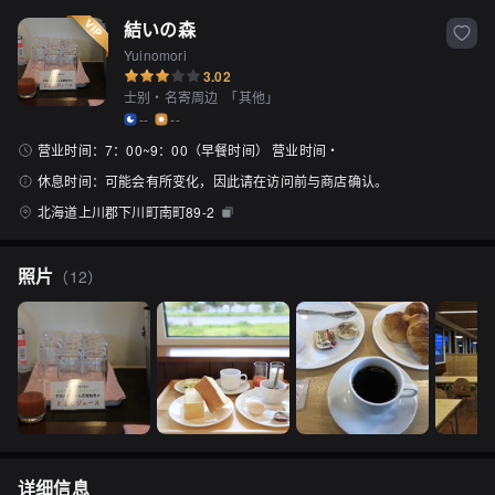
結いの森
Yuinomori
3.02
士别・名寄周边
「
其他
」
--
--
营业时间：
7：00~9：00（早餐时间） 营业时间・
休息时间：
可能会有所变化，因此请在访问前与商店确认。
北海道上川郡下川町南町89-2
照片
（
12
）
详细信息