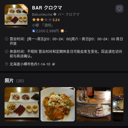
BAR クロクマ
Bakurokuma ◆ バー クロクマ
3.24
小樽
「
酒吧
」
2,000-2,999円
--
营业时间：
[周一~周五]20：00~24：00[周六・周日]20：00~24：00 周日
开放
休息时间：
不规则 营业时间和定期休息日可能会发生变化，因此请在访问
前与商店确认。
北海道小樽市色内1-14-10
照片
（
20
）