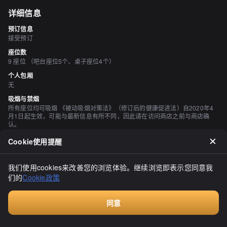
详细信息
预订信息
接受预订
座位数
9 座位 （吧台座位5个、桌子座位4个）
个人包厢
无
吸烟与禁烟
所有座位均可吸烟 《被动吸烟对策法》（修订后的健康促进法）自2020年4
月1日起生效，可能与最新信息有所不同，因此请在访问商店之前与商店确
认。
停车场
Cookie使用提醒
无
空间与设备
我们使用cookies来改善您的浏览体验。继续浏览即表示您同意我
有吧台座位
们的
Cookie政策
酒水
有烧酒、有葡萄酒、有鸡尾酒
同意
付费咨询
评价
（
18
）