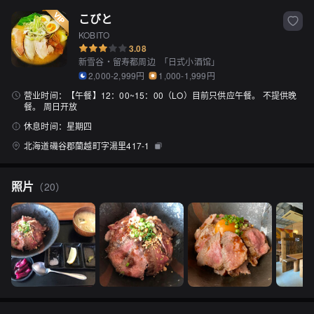
こびと
KOBITO
3.08
新雪谷・留寿都周边
「
日式小酒馆
」
2,000-2,999円
1,000-1,999円
营业时间：
【午餐】12：00~15：00（LO）目前只供应午餐。 不提供晚
餐。 周日开放
休息时间：
星期四
北海道磯谷郡蘭越町字湯里417-1
照片
（
20
）