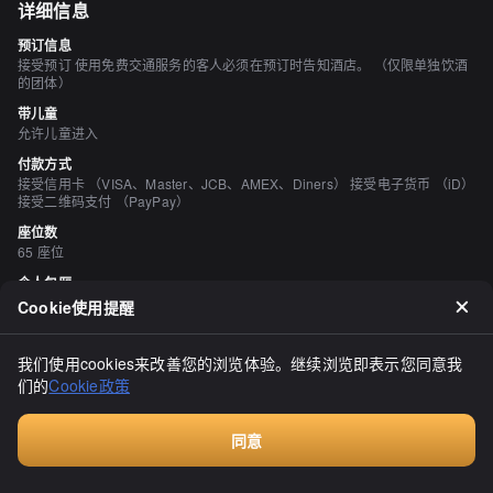
详细信息
预订信息
接受预订 使用免费交通服务的客人必须在预订时告知酒店。 （仅限单独饮酒
的团体）
带儿童
允许儿童进入
付款方式
接受信用卡 （VISA、Master、JCB、AMEX、Diners） 接受电子货币 （iD）
接受二维码支付 （PayPay）
座位数
65 座位
个人包厢
无
Cookie使用提醒
吸烟与禁烟
所有座位均禁止吸烟
我们使用cookies来改善您的浏览体验。继续浏览即表示您同意我
停车场
们的
Cookie政策
有
空间与设备
同意
时尚的空间、宁静的空间、座位宽敞、有吧台座位、有免费Wi-Fi
付费咨询
酒水