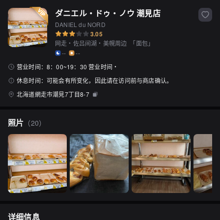
ダニエル・ドゥ・ノウ 潮見店
DANIEL du NORD
3.05
网走・佐吕间湖・美幌周边
「
面包
」
--
--
营业时间：
8：00~19：30 营业时间・
休息时间：
可能会有所变化，因此请在访问前与商店确认。
北海道網走市潮見7丁目8-7
照片
（
20
）
详细信息