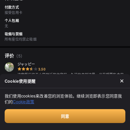
付款方式
接受信用卡
个人包厢
无
吸烟与禁烟
所有座位均禁止吸烟
评价
（
5
）
ジャッピー
3.50
这家餐厅位于小学附近的住宅区。久违地来到这里。当我想要吃食用
面包时，我注意到有一款相当大的面包，大概有2斤重。但是，850日
Cookie使用提醒
元的丹麦吐司对我来说有点贵重，而450日元的高级法棍面包则是山
形的。由于山形的法棍面包通常比较酥脆，我并不太喜欢，所以我在
显示全部
犹豫之际，店员主动提醒我说：“我们也有食用面包。”我选择了1斤的
我们使用cookies来改善您的浏览体验。继续浏览即表示您同意我
食用面包，价格大概是280日元。此外，我还购买了一款培根面包，
们的
Cookie政策
价格是240日元。我将食用面包切厚片烤过，即使是角状的也相当酥
脆。而培根面包虽然不是硬面包，但也不算软。美味可口，谢谢款
待。
同意
付费咨询
すずめちゅん