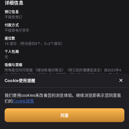
详细信息
预订信息
不接受预订
付款方式
不接受电子货币
座位数
19 座位 （吧台座位9个、5×2个座位）
个人包厢
无
吸烟与禁烟
所有座位均可吸烟 《被动吸烟对策法》（修订后的健康促进法）自2020年4
月1日起生效，可能与最新信息有所不同，因此请在访问商店之前与商店确
认。
Cookie使用提醒
停车场
有 店前有5辆车
我们使用cookies来改善您的浏览体验。继续浏览即表示您同意我
空间与设备
们的
Cookie政策
有吧台座位
酒水
同意
有日本清酒、有烧酒
Walkin餐厅，无需预订