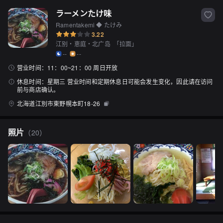
ラーメンたけ味
Ramentakemi ◆ たけみ
3.22
江别・恵庭・北广岛
「
拉面
」
--
--
营业时间：
11：00~21：00 周日开放
休息时间：
星期三 营业时间和定期休息日可能会发生变化，因此请在访问
前与商店确认。
北海道江別市東野幌本町18-26
照片
（
20
）