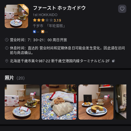
ファースト ホッカイドウ
1st HOKKAIDO
3.19
千岁市
「
年轮蛋糕
」
--
--
营业时间：
7：30~21：00 周日开放
休息时间：
直达的 营业时间和定期休息日可能会发生变化，因此请在访问
前与商店确认。
北海道千歳市美々987-22 新千歳空港国内線ターミナルビル 2F
照片
（
20
）