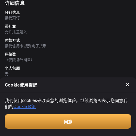
详细信息
预订信息
接受预订
带儿童
允许儿童进入
付款方式
接受信用卡 接受电子货币
座位数
（仅限场外销售）
个人包厢
无
吸烟与禁烟
Cookie使用提醒
所有座位均禁止吸烟
停车场
我们使用cookies来改善您的浏览体验。继续浏览即表示您同意我
有
们的
Cookie政策
空间与设备
时尚的空间
同意
付费咨询
评价
（
16
）