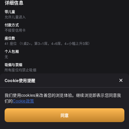
详细信息
带儿童
允许儿童进入
付款方式
不接受信用卡
座位数
41 座位 （1桌2×，第3×1席，4×6席，4×小幅上升3席）
个人包厢
无
吸烟与禁烟
所有座位均禁止吸烟
停车场
Cookie使用提醒
有 店前约7辆车
空间与设备
我们使用cookies来改善您的浏览体验。继续浏览即表示您同意我
有榻榻米区域、无障碍设施
们的
Cookie政策
评价
（
14
）
同意
付费咨询
ブルーシン
3.00