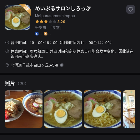
めいぷるサロンしろっぷ
Meipurusaronshiroppu
3.20
千岁市
「
食堂
」
--
--
营业时间：
10：00~16：00（用餐时间为11：00至14：00）
休息时间：
周六和周日 营业时间和定期休息日可能会发生变化，因此请在
访问前与商店确认。
北海道千歳市自由ヶ丘6-5-8
照片
（
20
）