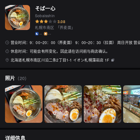
そば一心
Sobaisshin
3.08
札幌市南区
「
荞麦面
」
--
--
营业时间：
9：00~20：00（荞麦面） 9：00~20：30（拉面） 周日开放 
休息时间：
可能会有所变化，因此请在访问前与商店确认。
北海道札幌市南区川沿二条2丁目1-1 イオン札幌藻岩店 1F
照片
（
20
）
详细信息