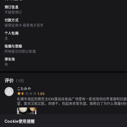
预订信息
不接受预订
付款方式
接受信用卡 接受电子货币
个人包厢
无
吸烟与禁烟
所有座位均禁止吸烟
停车场
有
评价
（
15
）
こたみや
1.50
札幌市南区的救世主ION藻岩店食品广场里有一家经常供应荞麦面和拉
望，面衣又粘又腻，肉很干，吃起来非常失望。我明白了为什么限量5份
Cookie使用提醒