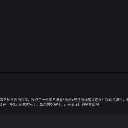
面等各种食物的店铺。我点了一份每日限量5份的4元猪肉炸猪排定食！我有点期待
会在下午3点前就卖完了。如果想吃猪排，还是去专门的猪排店吧。