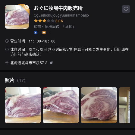
おぐに牧場牛肉販売所
Ogunibokujougyuunikuhambaijo
3.06
松前・龟田周边
「
其他
」
--
--
营业时间：
11：00~18：00
休息时间：
周二和周日 营业时间和定期休息日可能会发生变化，因此请在
访问前与商店确认。
北海道北斗市市渡57-2
照片
（
17
）