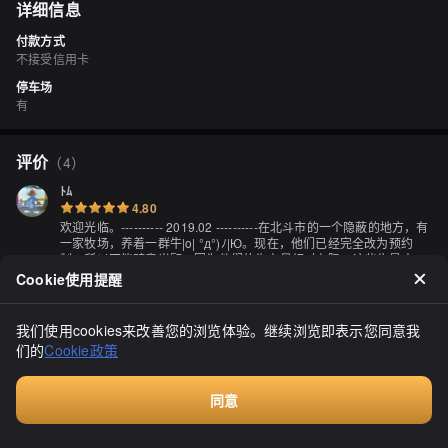
详细信息
付款方式
不接受信用卡
停车场
有
评价
（
4
）
ﾄﾑ
4.80
欢迎光临。---------- 2019.02 ----------在北斗市的一个隐蔽的地方，有
一家牧场，养着一群牛|o| °д°)ﾉ|Ю。现在，他们已经完全改为预约
制，所以不能随意光顾，因为他们的生产量相对有限。这些牛是由北
斗市的黑毛和牛养殖者おぐに先生养育的，被称为"北斗市产和牛おぐ
Cookie使用提醒
显示全部
に牛肉"。在直销点的后面，有一个牛舍，他们把我们绕了一圈，让我
们看到了漆黑的牛们。这些牛生长在一个自由自在的环境中，雄雌分
开（当然，如果你发出噼啪声，它们会回头看看你）。这是因为おぐ
我们使用cookies来改善您的浏览体验。继续浏览即表示您同意我
に先生自己独特的饲料配方，才能让这些牛们变得如此强壮和庞大。
们的
Cookie政策
而且由于おぐに先生非常疼爱这些牛，它们也会回报以健康的身体。
能够理解这一点的是这块冷藏牛肉。尽管价格相对较高，但它的肉质
之细腻、脂肪的丰富度足以让你忘记它的高价。虽然是冷冻的，但首
同意
先从一块腌制好的牛肉入手，然后直接烤熟再品尝，这才是最好的方
NANAPOO
付费咨询
式。我们刚刚让他们帮忙烤了一些肋眼肉和牛头肉。首先从肉上升起
4.00
的香气，让每个人都会说：“这肉散发出牧场的香味”。肉质非常嫩
最近，在函馆的餐厅里，越来越多地出现了使用本地食材的餐厅。这