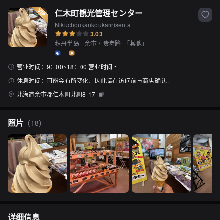
仁木町観光管理センター
Nikuchoukankoukanrisenta
3.03
积丹半岛・余市・贵老路
「
其他
」
--
--
营业时间：
9：00~18：00 营业时间・
休息时间：
可能会有所变化，因此请在访问前与商店确认。
北海道余市郡仁木町北町8-17
照片
（
18
）
详细信息