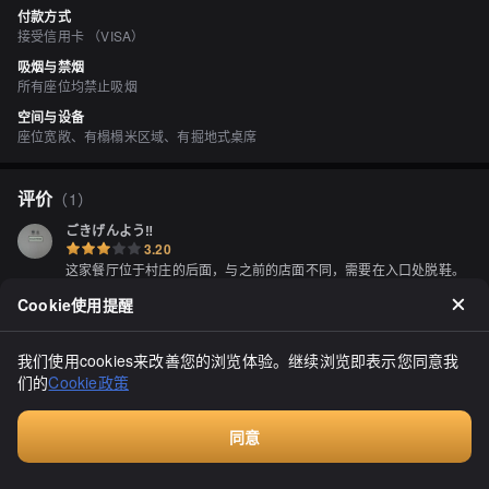
付款方式
接受信用卡 （VISA）
吸烟与禁烟
所有座位均禁止吸烟
空间与设备
座位宽敞、有榻榻米区域、有掘地式桌席
评价
（
1
）
ごきげんよう‼
3.20
这家餐厅位于村庄的后面，与之前的店面不同，需要在入口处脱鞋。
虽然内部装饰有所改变，但基本结构仍然存在。由餐厅工作人员引领
Cookie使用提醒
我们到了座位，这是一个可以容纳8到10人的小隆起座位。首先点了
啤酒，饮料也很快就送来了。我们点了刺身、炸鸡等菜品。菜单上好
显示全部
像还保留了前一家店的一些菜品？最后，餐厅工作人员的服务非常友
好、周到、干练，让我们也很愉快地享受了一顿美食。希望他们能继
我们使用cookies来改善您的浏览体验。继续浏览即表示您同意我
续努力！谢谢款待！
们的
Cookie政策
同意
付费咨询