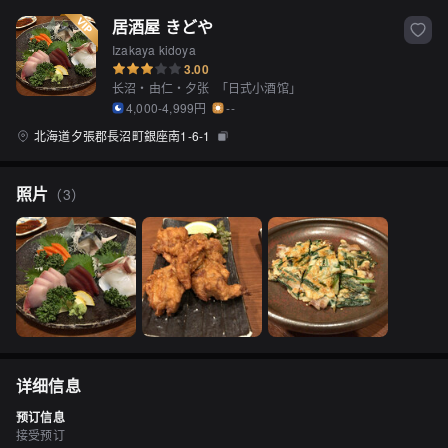
居酒屋 きどや
Izakaya kidoya
3.00
长沼・由仁・夕张
「
日式小酒馆
」
4,000-4,999円
--
北海道夕張郡長沼町銀座南1-6-1
照片
（
3
）
详细信息
预订信息
接受预订