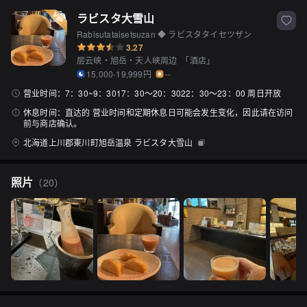
ラビスタ大雪山
Rabisutataisetsuzan ◆ ラビスタタイセツザン
3.27
层云峡・旭岳・天人峡周边
「
酒店
」
15,000-19,999円
--
营业时间：
7：30~9：3017：30〜20：3022：30〜23：00 周日开放
休息时间：
直达的 营业时间和定期休息日可能会发生变化，因此请在访问
前与商店确认。
北海道上川郡東川町旭岳温泉 ラビスタ大雪山
照片
（
20
）