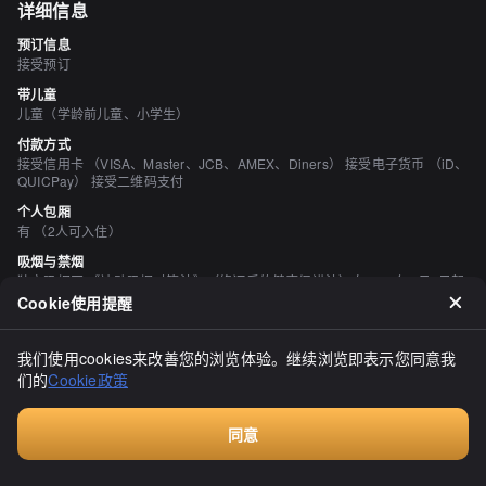
详细信息
预订信息
接受预订
带儿童
儿童（学龄前儿童、小学生）
付款方式
接受信用卡 （VISA、Master、JCB、AMEX、Diners） 接受电子货币 （iD、
QUICPay） 接受二维码支付
个人包厢
有 （2人可入住）
吸烟与禁烟
独立吸烟区 《被动吸烟对策法》（修订后的健康促进法）自2020年4月1日起
生效，可能与最新信息有所不同，因此请在访问商店之前与商店确认。
Cookie使用提醒
停车场
有
我们使用cookies来改善您的浏览体验。继续浏览即表示您同意我
酒水
们的
Cookie政策
有日本清酒、有烧酒、有葡萄酒、有鸡尾酒
同意
付费咨询
评价
（
20
）