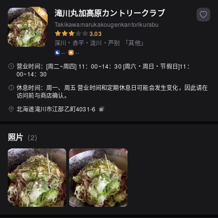
滝川丸加高原カントリークラブ
Takikawamarukakougenkantorikurabu
3.03
深川・赤平・泷川・芦别
「
其他
」
--
--
营业时间：
[周二~周四] 11：00~14：30 [周六・周日・节假日]11：
00~14：30
休息时间：
周一、周五 营业时间和定期休息日可能会发生变化，因此请在
访问前与商店确认。
北海道滝川市江部乙町4031-6
照片
（
2
）