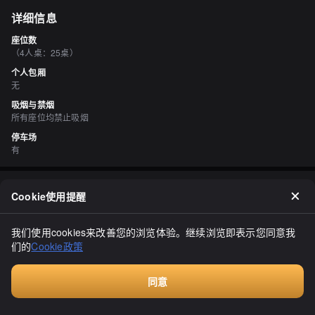
详细信息
座位数
（4人桌：25桌）
个人包厢
无
吸烟与禁烟
所有座位均禁止吸烟
停车场
有
评价
（
1
）
Cookie使用提醒
まだらいち
3.50
我们使用cookies来改善您的浏览体验。继续浏览即表示您同意我
从札幌返回北见方向的人计划了一场高尔夫比赛。我不想去旭川，而
们的
Cookie政策
且在美唄之后，我觉得北见的行程太累了，所以我预订了这里。价格
也很合适。如果使用高速公路从札幌出发，大约需要1小时才能到
达。这是一个狭窄的球道，果岭上有很多坑洼。高尔夫球车需要不断
显示全部
面对斜坡，充满了策略性。天气时而下雨，时而闷热，温度也会突然
同意
升高，体力会受到消耗。总之，我努力取得了一些分数，然后吃了午
付费咨询
餐。我想要冷的东西。冷荞麦面800日元。等了一会儿才上菜。但味
道比我想象的要好。天垫是个不错的点缀。冷荞麦面确实是个不错的