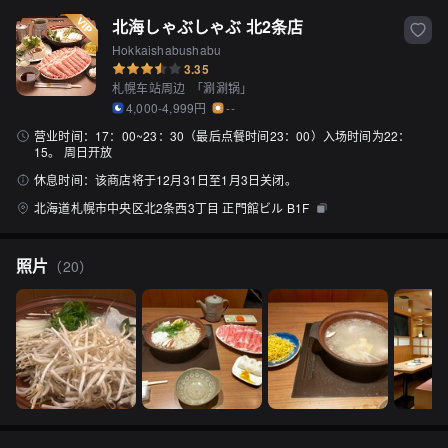
北海しゃぶしゃぶ 北2条店
Hokkaishabushabu
3.35
札幌车站周边
「
涮涮锅
」
4,000-4,999円
--
营业时间：
17：00~23：30（最后点餐时间23：00）入场时间为22：
15。 周日开放
休息时间：
该商店将于12月31日至1月3日关闭。
北海道札幌市中央区北2条西3丁目 正門館ビル B1F
照片
（
20
）