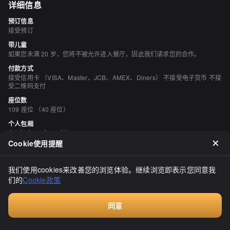
详细信息
预订信息
接受预订
带儿童
如果您未满 20 岁，您将不被允许进入餐厅，因此我们请求您的合作。
付款方式
接受信用卡 （VISA、Master、JCB、AMEX、Diners） 不接受电子货币 不接
受二维码支付
座位数
109 座位 （40 座位）
个人包厢
有 （2人、4人、6人）
Cookie使用提醒
吸烟与禁烟
所有座位均可吸烟 20岁以下的人不得进入商店。 感谢您的合作。 《被动吸烟
对策法》（修订后的健康促进法）自2020年4月1日起生效，可能与最新信息
我们使用cookies来改善您的浏览体验。继续浏览即表示您同意我
有所不同，因此请在访问商店之前与商店确认。
们的
Cookie政策
停车场
无
同意
空间与设备
付费咨询
宁静的空间、座位宽敞、有榻榻米区域