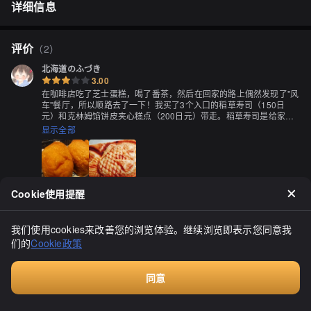
详细信息
评价
（
2
）
北海道のふづき
3.00
在咖啡店吃了芝士蛋糕，喝了番茶，然后在回家的路上偶然发现了"风
车"餐厅，所以顺路去了一下！我买了3个入口的稻草寿司（150日
元）和克林姆馅饼皮夹心糕点（200日元）带走。稻草寿司是给家人
的礼物。我尝了一口，它的圆形非常特别，外皮很薄而松软，有着醋
显示全部
的味道，又甜又美味！它的大小相当大，制作非常精细，我想再吃一
次！夹心糕点虽然是提前烤好的，但外皮酥脆，保持了派皮的口感！
外皮的酥脆，内部的松软，保持了接近新鲜的感觉，真是神奇。克林
姆馅饼馅料浓稠而甜，但我不讨厌这种类型的克林姆，所以对我来说
还可以接受。下次再来，我会特地为了夹心糕点而来。我已经好多年
Cookie使用提醒
没吃夹心糕点了！谢谢款待。
すずめちゅん
我们使用cookies来改善您的浏览体验。继续浏览即表示您同意我
3.00
们的
Cookie政策
在长沼温泉度过了一段令人清爽的时光，回程时决定走不同的路线，
走进了一条名叫"平和通り"的小巷。在那里，我注意到了一面写着"烤
章鱼球"的旗帜！因为有点饿，所以就决定进去尝一尝。

同意
显示全部
付费咨询
除了烤章鱼球之外，他们还有章鱼小丸和冰淇淋等选择。对于高中生
以下的顾客，还有折扣优惠。
