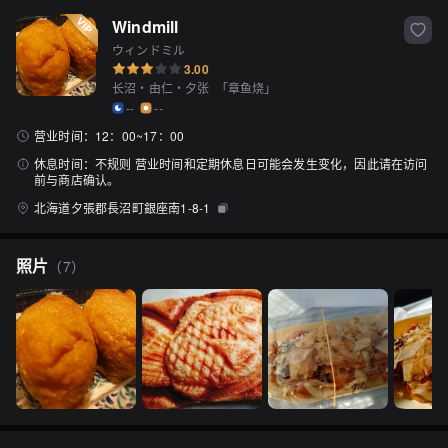
Windmill
ウィンドミル
3.00
长沼・由仁・夕张
「
章鱼烧
」
--
--
营业时间：
12：00~17：00
休息时间：
不规则 营业时间和定期休息日可能会发生变化，因此请在访问
前与商店确认。
北海道夕張郡長沼町銀座南1-8-1
照片
（
7
）