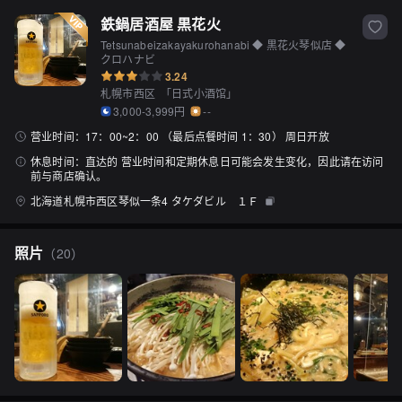
鉄鍋居酒屋 黒花火
Tetsunabeizakayakurohanabi ◆ 黒花火琴似店 ◆
クロハナビ
3.24
札幌市西区
「
日式小酒馆
」
3,000-3,999円
--
营业时间：
17：00~2：00 （最后点餐时间 1：30） 周日开放
休息时间：
直达的 营业时间和定期休息日可能会发生变化，因此请在访问
前与商店确认。
北海道札幌市西区琴似一条4 タケダビル １Ｆ
照片
（
20
）