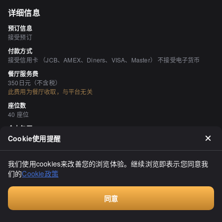
详细信息
预订信息
接受预订
付款方式
接受信用卡 （JCB、AMEX、Diners、VISA、Master） 不接受电子货币
餐厅服务费
350日元（不含税）
此费用为餐厅收取，与平台无关
座位数
40 座位
个人包厢
无
Cookie使用提醒
吸烟与禁烟
所有座位均可吸烟 《被动吸烟对策法》（修订后的健康促进法）自2020年4
我们使用cookies来改善您的浏览体验。继续浏览即表示您同意我
月1日起生效，可能与最新信息有所不同，因此请在访问商店之前与商店确
们的
Cookie政策
认。
停车场
同意
无
付费咨询
空间与设备
有吧台座位、有掘地式桌席