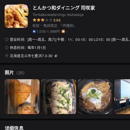
とんかつ和ダイニング 司咲家
Tonkatsuwadainingu tsukasaya
3.06
松前・龟田周边
「
炸猪排
」
1,000-1,999円
--
营业时间：
[周一~周五、周六] 午餐：11：00-15：00 LO15：00 [周一~周
休息时间：
每年1月1日
北海道北斗市七重浜7-3-30
照片
（
20
）
详细信息