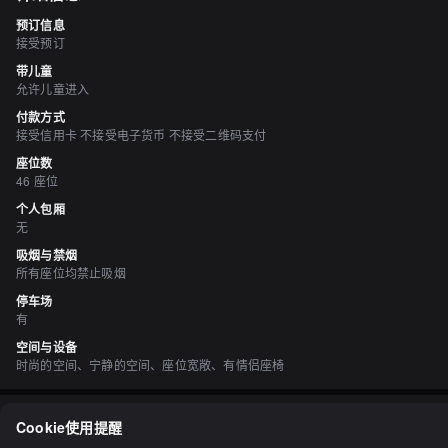
预订信息
接受预订
带儿童
允许儿童进入
付款方式
接受信用卡 不接受电子货币 不接受二维码支付
座位数
46 座位
个人包厢
无
吸烟与禁烟
所有座位均禁止吸烟
停车场
有
空间与设备
时尚的空间、宁静的空间、座位宽敞、有情侣座椅
评价
（
8
）
Cookie使用提醒