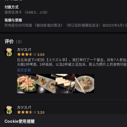
付款方式
接受信用卡 （AMEX、JCB）
吸烟与禁烟
所有座位均可吸烟 《被动吸烟对策法》（修订后的健康促进法）自2020年4月
评价
（
3
）
カツスパ
3.50
在北海道下川町的【ユウズル亭】，我们举行了一个宴会，共有7人参加
大概2杯啤酒，3杯高球，以及2杯威士忌加冰。我认为照片上的食物可
显示全部
カツスパ
3.30
北海道下川町的"ユウヅル亭"于18:00开门，预约已满，只能坐在吧台
Cookie使用提醒
有居酒屋和拉面店。孩子毫不犹豫地选择了拉面，而我点了特制猪排（9
味！我还喝了两杯威士忌高球。非常满足！