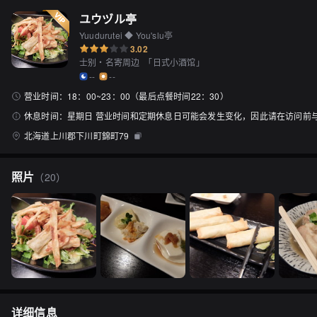
ユウヅル亭
Yuudurutei ◆ You'slu亭
3.02
士别・名寄周边
「
日式小酒馆
」
--
--
营业时间：
18：00~23：00（最后点餐时间22：30）
休息时间：
星期日 营业时间和定期休息日可能会发生变化，因此请在访问前
北海道上川郡下川町錦町79
照片
（
20
）
详细信息