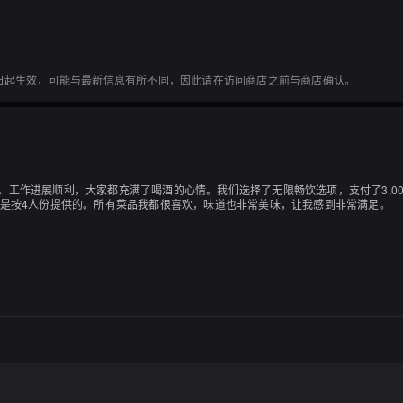
1日起生效，可能与最新信息有所不同，因此请在访问商店之前与商店确认。
。工作进展顺利，大家都充满了喝酒的心情。我们选择了无限畅饮选项，支付了3,0
能是按4人份提供的。所有菜品我都很喜欢，味道也非常美味，让我感到非常满足。
。附近有一个像小屋一样的住宿设施叫"ヨックル"，非常干净舒适。有兴趣的人可以搜
80日元）。他们也提供了猪排定食（1,280日元）的选项，我选择了这个。餐点