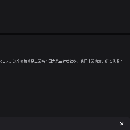
00日元。这个价格算是正常吗？因为菜品种类很多，我们非常满意，所以我喝了
索"下川町 ヨックル"来了解更多信息。从ヨックル步行大约15分钟的路程，附近
包括米饭、味噌汤（带葱）、泡菜、土豆沙拉，以及猪排旁边的盐腌白菜。非常美