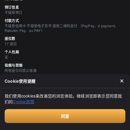
预订信息
不接受预订
付款方式
不接受信用卡 不接受电子货币 接受二维码支付 （PayPay、d payment、
Rakuten Pay、au PAY）
座位数
17 座位
个人包厢
无
吸烟与禁烟
所有座位均禁止吸烟
停车场
Cookie使用提醒
无
我们使用cookies来改善您的浏览体验。继续浏览即表示您同意我
评价
（
19
）
们的
Cookie政策
坂本ローマ
5.00
同意
早餐没吃，午餐提前了30分钟。在午餐时间降临前，我开始在24街附
Walkin餐厅，无需预订
近找餐厅。我突然想吃汉堡，下一刻，午餐的招牌上写着"汉堡定
食"！这样的机会肯定不能错过吧！我爬上了陡峭的楼梯，对老人来说