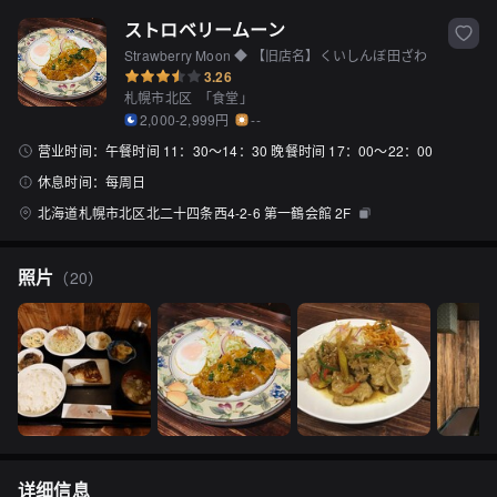
ストロベリームーン
Strawberry Moon ◆ 【旧店名】くいしんぼ田ざわ
3.26
札幌市北区
「
食堂
」
2,000-2,999円
--
营业时间：
午餐时间 11：30〜14：30 晚餐时间 17：00〜22：00
休息时间：
每周日
北海道札幌市北区北二十四条西4-2-6 第一鶴会館 2F
照片
（
20
）
详细信息