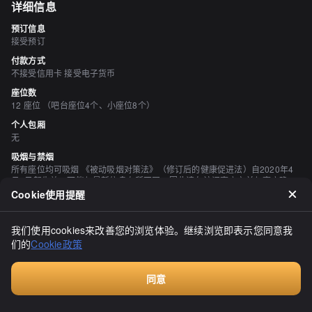
详细信息
预订信息
接受预订
付款方式
不接受信用卡 接受电子货币
座位数
12 座位 （吧台座位4个、小座位8个）
个人包厢
无
吸烟与禁烟
所有座位均可吸烟 《被动吸烟对策法》（修订后的健康促进法）自2020年4
月1日起生效，可能与最新信息有所不同，因此请在访问商店之前与商店确
认。
Cookie使用提醒
停车场
有 2 单位 （在商店对面的每月停车场）
我们使用cookies来改善您的浏览体验。继续浏览即表示您同意我
们的
Cookie政策
评价
（
20
）
同意
n_tkg
付费咨询
3.50
这家不是以泉屋的名气为代表的当地美食，而是一家非常亲切的大众