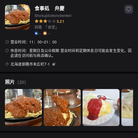
食事処　弁慶
Shokujidokorobenkei
3.21
钏路
「
食堂
」
--
--
营业时间：
11：00~21：00
休息时间：
星期日及公众假期 营业时间和定期休息日可能会发生变化，因
此请在访问前与商店确认。
北海道釧路市末広町7-1
照片
（
20
）