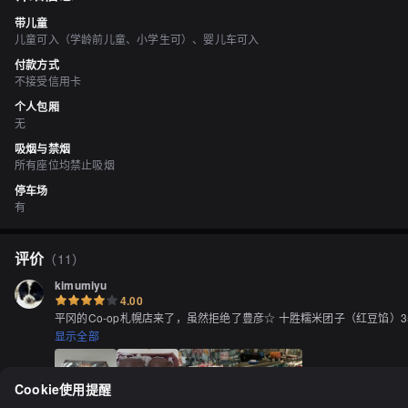
带儿童
儿童可入（学龄前儿童、小学生可）、婴儿车可入
付款方式
不接受信用卡
个人包厢
无
吸烟与禁烟
所有座位均禁止吸烟
停车场
有
评价
（
11
）
kimumiyu
4.00
平冈的Co-op札幌店来了，虽然拒绝了豊彦☆ 十胜糯米团子（红豆馅
显示全部
Cookie使用提醒