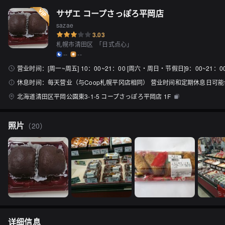
サザエ コープさっぽろ平岡店
sazae
3.03
札幌市清田区
「
日式点心
」
--
--
营业时间：
[周一~周五] 10：00~21：00 [周六・周日・节假日]9：00~21：
休息时间：
每天营业（与Coop札幌平冈店相同） 营业时间和定期休息日可
北海道清田区平岡公園東3-1-5 コープさっぽろ平岡店 1F
照片
（
20
）
详细信息