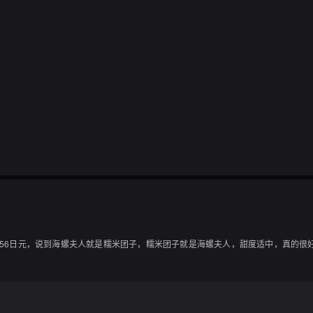
）356日元，说到海螺夫人就是糯米团子，糯米团子就是海螺夫人，甜度适中，真的很