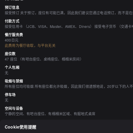
预订信息
接受预订 关于预订，座位有可能已满，因此我们建议您通过电话预订，而不是在
付款方式
接受信用卡 （JCB、VISA、Master、AMEX、Diners） 接受电子货币 （交通卡
餐厅服务费
400日元
此费用为餐厅收取，与平台无关
座位数
47 座位 （有吧台座位、桌椅座位、榻榻米房间）
个人包厢
无
吸烟与禁烟
所有座位均可吸烟 所有座位都允许吸烟，因此我们很遗憾地说，20岁以下的人不
停车场
无
空间与设备
宁静的空间、有吧台座位、有榻榻米区域、有掘地式桌席
酒水
Cookie使用提醒
有日本清酒、有烧酒