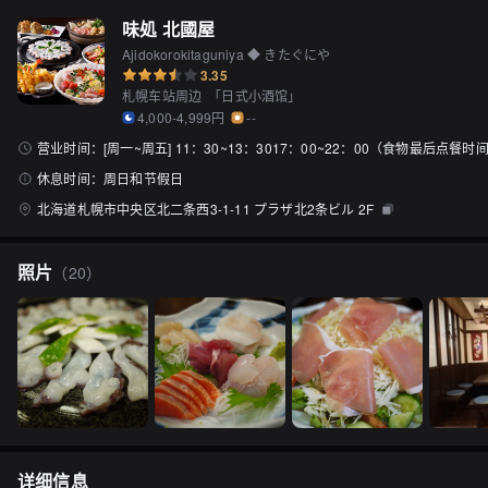
味処 北國屋
Ajidokorokitaguniya ◆ きたぐにや
3.35
札幌车站周边
「
日式小酒馆
」
4,000-4,999円
--
营业时间：
[周一~周五] 11：30~13：3017：00~22：00（食物最后点餐时
休息时间：
周日和节假日
北海道札幌市中央区北二条西3-1-11 プラザ北2条ビル 2F
照片
（
20
）
详细信息