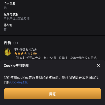
个人包厢
无
吸烟与禁烟
所有座位均禁止吸烟
停车场
有
评价
（
1
）
辛い好きもぐたん
3.50
【外卖】"想要与大家一起工作"是一位毕业于高等養護学校的愿望，
得到了许多社区父母和保育工作者的支持，建立了社区共同工作场所
Cookie使用提醒
“こくわ共同作業所”（成立于1984年），并在2003年1月启动了社会
福祉法人こくわ福祉会的小规模日间授产设施。从2008年开始，该设
显示全部
施还生产生物燃料，以食用废油为原材料。设施位于岩見沢市上幌向
岩見沢市大和的4条通，该路口与国道12号线交汇，但不是国道4条通
我们使用cookies来改善您的浏览体验。继续浏览即表示您同意我
的市道。从路口前进200米左右，然后右转到こくわの里的标志处，
们的
Cookie政策
沿着未铺设路前进80米左右即可找到建筑物。请从入口门进入并立即
与工作人员联系。【2022/6/7】我不记得我是什么时候发现这里的，
但我买了几次饼干。这次是偶然的，我经常会厌倦国道12号线，所以
同意
偶然经过这里的时候发现了它。在这样的设施里，通常会制作一些东
付费咨询
西，或者经营咖啡厅等，所以我就决定突袭一下。当然，这里没有食
物，有时会有小物件之类的东西（笑）。这里制作饼干，也在这里销