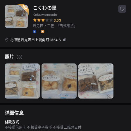
こくわの里
Kokuwanosato
3.03
岩见择・三笠
「
西式甜点
」
--
--
北海道岩見沢市上幌向町1364-6
照片
（
3
）
详细信息
付款方式
不接受信用卡 不接受电子货币 不接受二维码支付