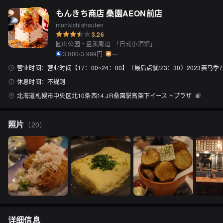
もんきち商店 桑園AEON前店
monkichishouten
3.26
圆山公园・盘溪周边
「
日式小酒馆
」
3,000-3,999円
--
营业时间：
营业时间【17：00~24：00】（最后点餐/23：30）2023赛马季
休息时间：
不规则
北海道札幌市中央区北10条西14 JR桑園駅高架下イーストプラザ
照片
（
20
）
详细信息