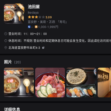
池田屋
Ikedaya
3.09
富良野・美瑛・苫鹉
「
寿司
」
--
1,000-1,999円
营业时间：
11：00〜21：00
休息时间：
不规则 营业时间和定期休息日可能会发生变化，因此请在访问前
北海道富良野市本町4-3
照片
（
20
）
详细信息