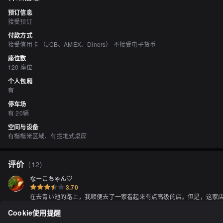
预订信息
接受预订
付款方式
接受信用卡 （JCB、AMEX、Diners） 不接受电子货币
座位数
120 座位
个人包厢
有
停车场
有 20辆
空间与设备
有榻榻米区域、有掘地式桌席
评价
（
12
）
なーこちゃん♡
3.70
在去青い池的路上，我顺便去了一家看起来有点高级的店。但是，这家
寿司真是顶级美味！谢谢款待！
Cookie使用提醒