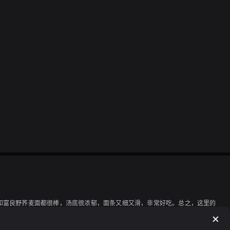
和富良野荞麦面都很棒，汤底很浓郁，面条又细又滑，非常好吃。总之，这里的