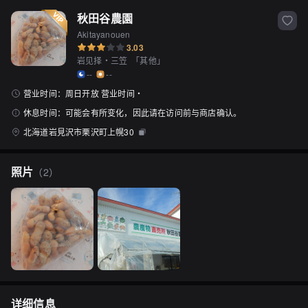
秋田谷農園
Akitayanouen
3.03
岩见择・三笠
「
其他
」
--
--
营业时间：
周日开放 营业时间・
休息时间：
可能会有所变化，因此请在访问前与商店确认。
北海道岩見沢市栗沢町上幌30
照片
（
2
）
详细信息