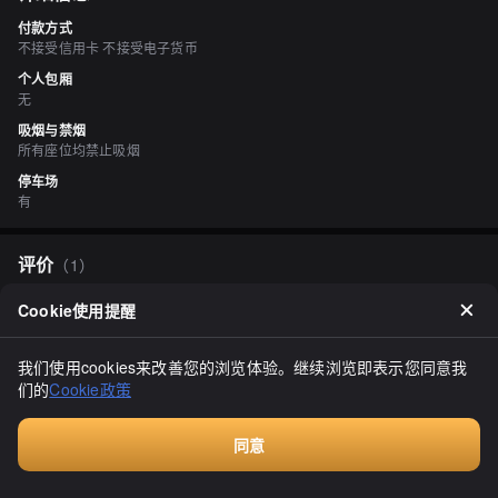
付款方式
不接受信用卡 不接受电子货币
个人包厢
无
吸烟与禁烟
所有座位均禁止吸烟
停车场
有
评价
（
1
）
辛い好きもぐたん
Cookie使用提醒
4.10
【外卖】位于岩见沢市山区的栗沢町上幌地区的蔬菜直销店＾＾ 直销
店位于道路30号线（三笠栗山线）附近，靠近岩见沢绿地，从夕弛岩
我们使用cookies来改善您的浏览体验。继续浏览即表示您同意我
见沢线（道路）的交叉口往栗山方向前行大约400米＾＾ 
们的
Cookie政策
=========== 2021年9月19日13:00 再次光顾了吃到撑的肉吃到撑
显示全部
的肚子附近有两家直销店，都去了买了东西然后尝试了购买的东西购
买的东西生花生B级品不久前的事情了，但是忘记了价格大约是2-300
日元吧？袋子上有详细的盐水煮方法看起来很新♬而且非常好吃（・
同意
ω・）♡
付费咨询