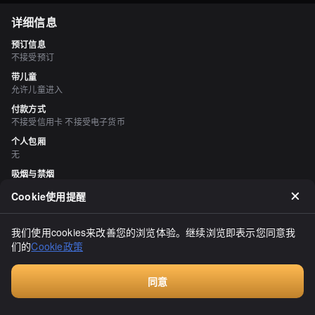
详细信息
预订信息
不接受预订
带儿童
允许儿童进入
付款方式
不接受信用卡 不接受电子货币
个人包厢
无
吸烟与禁烟
所有座位均禁止吸烟
Cookie使用提醒
停车场
有 天鹅湾展望台停车场
我们使用cookies来改善您的浏览体验。继续浏览即表示您同意我
们的
Cookie政策
评价
（
10
）
☆ソラーロ☆
同意
3.20
Walkin餐厅，无需预订
◯订餐项…咖喱店科伦坡的一枚硬币咖喱，辣度3，540日元
