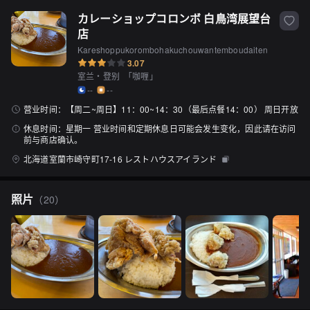
カレーショップコロンボ 白鳥湾展望台
店
Kareshoppukorombohakuchouwantemboudaiten
3.07
室兰・登别
「
咖喱
」
--
--
营业时间：
【周二~周日】11：00~14：30（最后点餐14：00） 周日开放
休息时间：
星期一 营业时间和定期休息日可能会发生变化，因此请在访问
前与商店确认。
北海道室蘭市崎守町17-16 レストハウスアイランド
照片
（
20
）