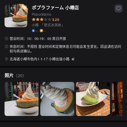
ポプラファーム 小樽店
Popurafamu
3.20
小樽
「
意式冰淇淋
」
--
--
营业时间：
10：00-19：00 周日开放
休息时间：
不规则 营业时间和定期休息日可能会发生变化，因此请在访问
前与商店确认。
北海道小樽市色内1-1-17 小樽出抜小路
照片
（
20
）