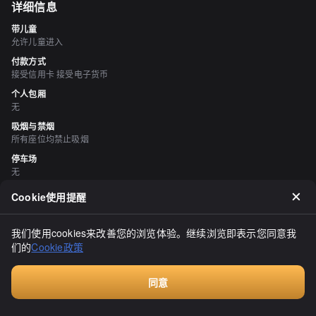
详细信息
带儿童
允许儿童进入
付款方式
接受信用卡 接受电子货币
个人包厢
无
吸烟与禁烟
所有座位均禁止吸烟
停车场
无
Cookie使用提醒
评价
（
20
）
mikiyuka
我们使用cookies来改善您的浏览体验。继续浏览即表示您同意我
3.60
们的
Cookie政策
我在市场回家的路上稍作停留，品尝了一个名为“圣诞胡须”的甜点。
这是一款在夕張瓜上加有软冰淇淋的甜品。在富良野也有这家店，但
我没能在那里停留，所以很高兴在小樽有机会品尝。冰淇淋非常美
同意
味，而且装在瓜皮里的瓜也很不错。不过，用塑料勺子吃瓜有点不方
显示全部
付费咨询
便。我还会再次光顾的。#小樽美食 #小樽圣诞胡须