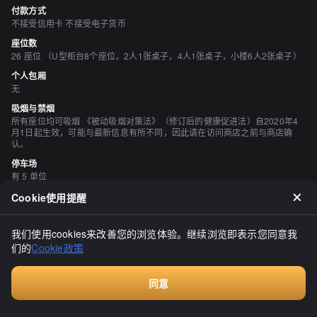
付款方式
不接受信用卡 不接受电子货币
座位数
26 座位 （U型柜台8个座位，2人1张桌子，4人1张桌子，小楼6人2张桌子）
个人包厢
无
吸烟与禁烟
所有座位均可吸烟 《被动吸烟对策法》（修订后的健康促进法）自2020年4
月1日起生效，可能与最新信息有所不同，因此请在访问商店之前与商店确
认。
停车场
有 5 单位
空间与设备
Cookie使用提醒
有吧台座位
我们使用cookies来改善您的浏览体验。继续浏览即表示您同意我
评价
们的
Cookie政策
（
20
）
f80-comp
3.00
同意
从东京回来的路上，在飞机上突然很想吃味噌。从机场去市区的路
Walkin餐厅，无需预订
上，稍微绕了一下到了神居的大门。我想让你看看这张照片，650日