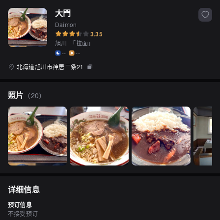
大門
Daimon
3.35
旭川
「
拉面
」
--
--
北海道旭川市神居二条21
照片
（
20
）
详细信息
预订信息
不接受预订