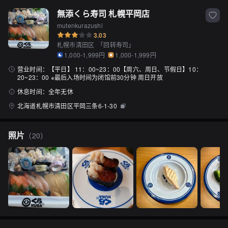
無添くら寿司 札幌平岡店
mutenkurazushi
3.03
札幌市清田区
「
回转寿司
」
1,000-1,999円
1,000-1,999円
营业时间：
【平日】 11：00~23：00【周六、周日、节假日】10：
20~23：00 ※最后入场时间为闭馆前30分钟 周日开放
休息时间：
全年无休
北海道札幌市清田区平岡三条6-1-30
照片
（
20
）