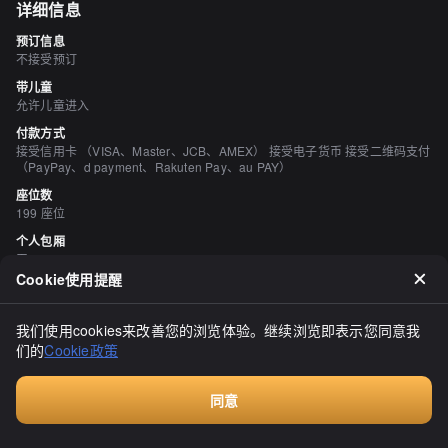
详细信息
预订信息
不接受预订
带儿童
允许儿童进入
付款方式
接受信用卡 （VISA、Master、JCB、AMEX） 接受电子货币 接受二维码支付
（PayPay、d payment、Rakuten Pay、au PAY）
座位数
199 座位
个人包厢
无
Cookie使用提醒
吸烟与禁烟
所有座位均禁止吸烟
我们使用cookies来改善您的浏览体验。继续浏览即表示您同意我
停车场
们的
Cookie政策
有 52
同意
评价
（
20
）
Walkin餐厅，无需预订
たこぼんず