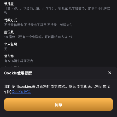
带儿童
儿童（婴儿、学龄前儿童、小学生）、婴儿车 除了咖喱汤，汉堡牛排也很精
致
付款方式
不接受信用卡 不接受电子货币 不接受二维码支付
座位数
18 座位 （还有一个小涨幅，可以容纳10人以上）
个人包厢
无
停车场
有 5~6辆车斜面取店
空间与设备
Cookie使用提醒
时尚的空间、宁静的空间、座位宽敞、有吧台座位、有掘地式桌席、可供轮椅
进店
我们使用cookies来改善您的浏览体验。继续浏览即表示您同意我
评价
们的
Cookie政策
（
1
）
sarnins
3.40
同意
「海ぞく」位于余市町的酒吧街，它租用了去年关闭的"ビアハウス 
付费咨询
マッシー"店铺，仅提供午餐服务。我听说这家店的菜品份量很足，所