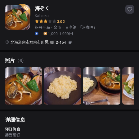
海ぞく
Kaizoku
3.02
积丹半岛・余市・贵老路
「
汤咖哩
」
--
1,000-1,999円
北海道余市郡余市町黒川町2-154
照片
（
6
）
详细信息
预订信息
接受预订