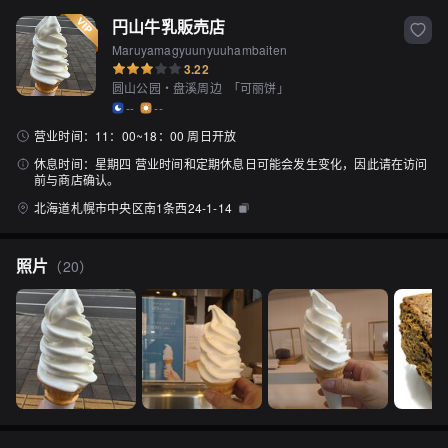
円山牛乳販売店
Maruyamagyuunyuuhambaiten
3.22
圆山公园・盘溪周边
「
可丽饼
」
--
--
营业时间：
11：00~18：00 周日开放
休息时间：
星期四 营业时间和定期休息日可能会发生变化，因此请在访问
前与商店确认。
北海道札幌市中央区南1条西24-1-14
照片
（
20
）