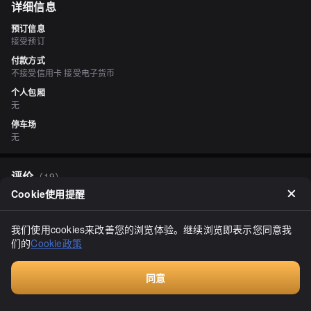
详细信息
预订信息
接受预订
付款方式
不接受信用卡 接受电子货币
个人包厢
无
停车场
无
评价
（
19
）
Cookie使用提醒
ちゃーりーズ フェヴァリット
3.40
点了软冰淇淋。有两种选择，清淡口味和浓郁口味，我选了浓郁的。
我们使用cookies来改善您的浏览体验。继续浏览即表示您同意我
确实，牛奶的味道很浓郁，相当好吃。如果再顺滑一些就更完美了。
们的
Cookie政策
同意
付费咨询