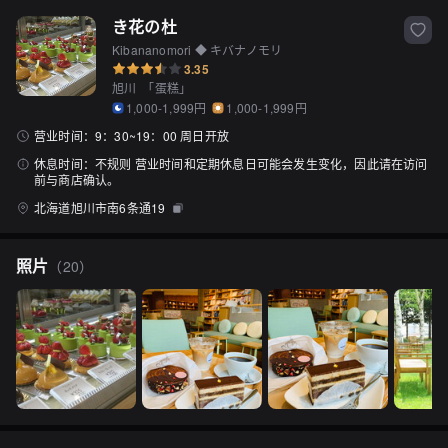
き花の杜
Kibananomori ◆ キバナノモリ
3.35
旭川
「
蛋糕
」
1,000-1,999円
1,000-1,999円
营业时间：
9：30~19：00 周日开放
休息时间：
不规则 营业时间和定期休息日可能会发生变化，因此请在访问
前与商店确认。
北海道旭川市南6条通19
照片
（
20
）