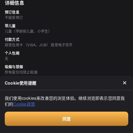
详细信息
预订信息
不接受预订
带儿童
儿童（学龄前儿童、小学生）
付款方式
接受信用卡 （VISA、JCB） 接受电子货币
个人包厢
无
吸烟与禁烟
所有座位均禁止吸烟
停车场
Cookie使用提醒
有
我们使用cookies来改善您的浏览体验。继续浏览即表示您同意我
评价
（
20
）
们的
Cookie政策
やすこぢ
3.00
同意
2023年8月14日（星期一）10:20，第二次造访旭川，与妻子和三男
Walkin餐厅，无需预订
儿一起游览（^^）首先在阿拉比哥先生品尝了昭和风味的早餐，然后
前往购买作为次日拜访家乡时的手信，选择了爷爷喜爱的和生。壶屋