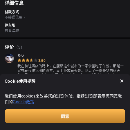
详细信息
付款方式
不接受信用卡
停车场
有 8 单位
评价
（
3
）
ちぃ
3.50
我在前往酒店的路上，在鹿部这个城市的一家食堂吃了午餐。那是一
家有着传统氛围的食堂，桌上还放着火柴。我点了一份豪华的虾天
丼，里面有3只大虾天妇罗，还有牛蒡、白身鱼等配料。价格合理，
味道美味，非常满足。
Cookie使用提醒
显示全部
我们使用cookies来改善您的浏览体验。继续浏览即表示您同意我
们的
Cookie政策
同意
キョンキョン31
付费咨询
3.80
在鹿部中心街的餐厅“ザ食堂”，很久以前的故事。那时候，我最喜欢