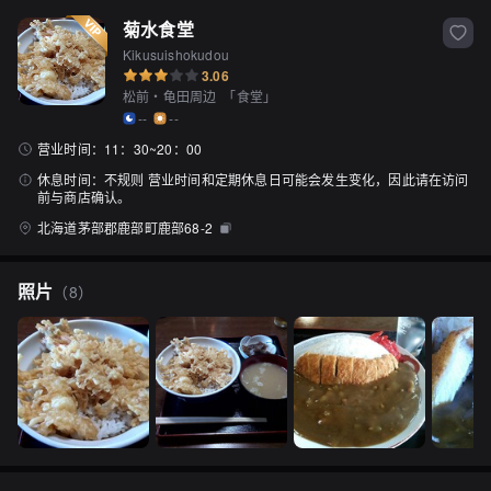
菊水食堂
Kikusuishokudou
3.06
松前・龟田周边
「
食堂
」
--
--
营业时间：
11：30~20：00
休息时间：
不规则 营业时间和定期休息日可能会发生变化，因此请在访问
前与商店确认。
北海道茅部郡鹿部町鹿部68-2
照片
（
8
）