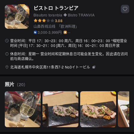
ビストロ トランビア
Bisutoro toranbia ◆ Bistro TRANVIA
3.08
山鼻西线沿线
「
欧洲料理
」
3,000-3,999円
--
营业时间：
平日 17：30~23：00 周六、周日 16：00~23：00 *缩短营业
时间 [平日] 17：30~21：00 [周六、周日] 16：00~21：00 周日开放
休息时间：
星期一 营业时间和定期休息日可能会发生变化，因此请在访问
前与商店确认。
北海道札幌市中央区南11条西7-2 No3イトービル
照片
（
20
）