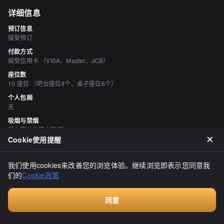
详细信息
预订信息
接受预订
付款方式
接受信用卡 （VISA、Master、JCB）
座位数
10 座位 （吧台座位4个、桌子座位6个）
个人包厢
无
吸烟与禁烟
所有座位均禁止吸烟
Cookie使用提醒
停车场
无
我们使用cookies来改善您的浏览体验。继续浏览即表示您同意我
空间与设备
们的
Cookie政策
宁静的空间
同意
评价
（
18
）
付费咨询
book1123