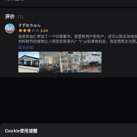
评价
（
1
）
すずめちゅん
3.00
我来到由仁参加了一个印章集市，那里有特产和名产，还可以购买当地农产品
材料制作的食物让人感到非常高兴(*´∀`)♪如果有机会，我还想再次光顾。
显示全部
Cookie使用提醒