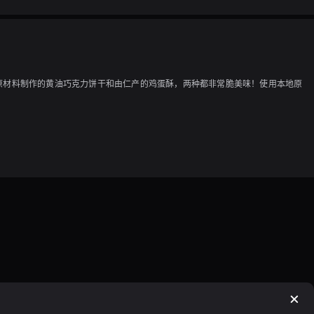
北海道原材料制作的黄油巧克力饼干和由仁产的鸡蛋酥，两种都非常脆美味！使用本地原