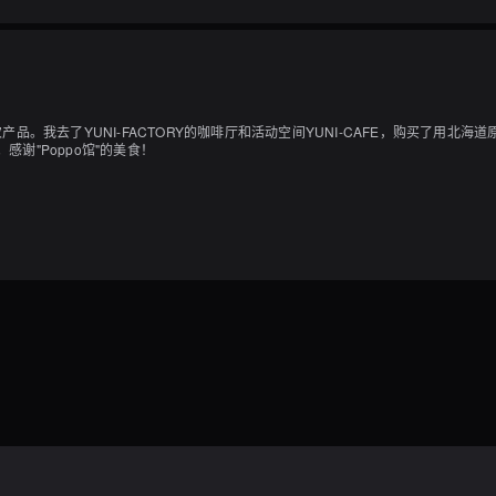
。我去了YUNI-FACTORY的咖啡厅和活动空间YUNI-CAFE，购买了用
感谢"Poppo馆"的美食！