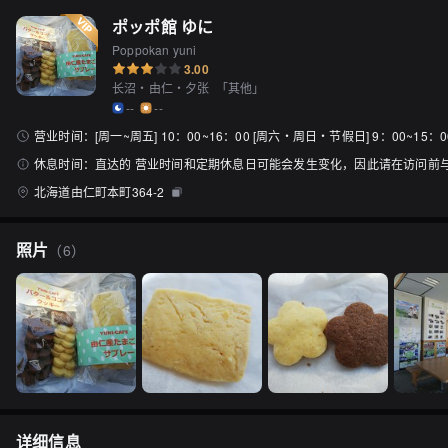
ポッポ館 ゆに
Poppokan yuni
3.00
长沼・由仁・夕张
「
其他
」
--
--
营业时间：
[周一~周五] 10：00~16：00 [周六・周日・节假日] 9：00~15：0
休息时间：
直达的 营业时间和定期休息日可能会发生变化，因此请在访问前
北海道由仁町本町364-2
照片
（
6
）
详细信息