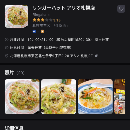
リンガーハット アリオ札幌店
Ringahatto
3.18
札幌市东区
「
什锦面
」
--
--
营业时间：
10：00~21：00（最后点餐时间20：30） 周日开放
休息时间：
每天开放（类似于札幌有雄）
北海道札幌市東区北七条東9丁目2-20 アリオ札幌 2F
照片
（
20
）
详细信息