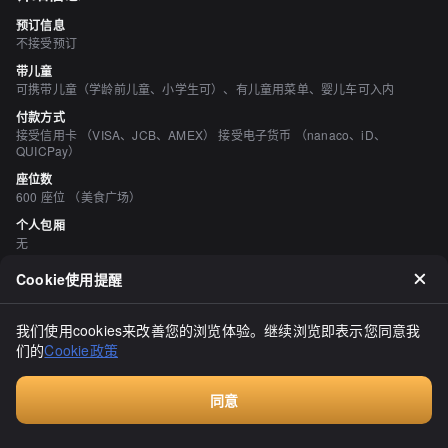
预订信息
不接受预订
带儿童
可携带儿童（学龄前儿童、小学生可）、有儿童用菜单、婴儿车可入内
付款方式
接受信用卡 （VISA、JCB、AMEX） 接受电子货币 （nanaco、iD、
QUICPay）
座位数
600 座位 （美食广场）
个人包厢
无
吸烟与禁烟
Cookie使用提醒
所有座位均禁止吸烟
停车场
我们使用cookies来改善您的浏览体验。继续浏览即表示您同意我
有 札幌有雄停车场
们的
Cookie政策
空间与设备
有吧台座位、无障碍设施、有电源插座、有免费Wi-Fi、可供轮椅进店
同意
Walkin餐厅，无需预订
评价
（
20
）