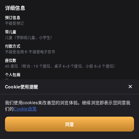
详细信息
预订信息
不接受预订
带儿童
儿童（学龄前儿童、小学生）
付款方式
不接受信用卡 不接受电子货币
座位数
45 座位 （柜台 - 15 个座位、桌子 4×3 个座位、小层 6×3 个座位）
个人包厢
无
Cookie使用提醒
吸烟与禁烟
所有座位均禁止吸烟
我们使用cookies来改善您的浏览体验。继续浏览即表示您同意我
停车场
们的
Cookie政策
有 永旺城共用停车场 419 车位
空间与设备
有吧台座位、有榻榻米区域
同意
Walkin餐厅，无需预订