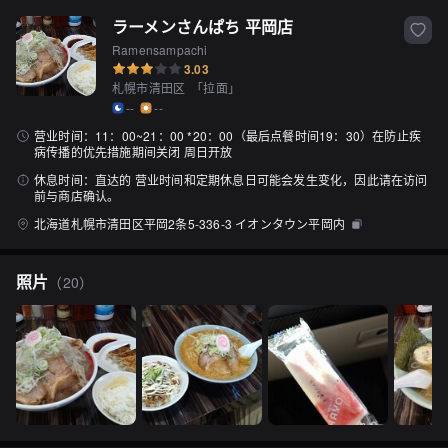
ラーメンさんぱち 平岡店
Ramensampachi
3.03
札幌市清田区
「
拉面
」
--
--
营业时间：
11：00~21：00 *20：00（最后点餐时间19：30）在防止疾
病传播的优先措施期间关闭 周日开放
休息时间：
直达的 营业时间和定期休息日可能会发生变化，因此请在访问
前与商店确认。
北海道札幌市清田区平岡2条5-336-3 イオンタウン平岡内
照片
（
20
）