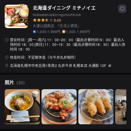
北海道ダイニング ミチノイエ
Hokkaidoudainingumichinoie
3.45
大通公园周边
「
日式小酒馆
」
1,000-1,999円
1,000-1,999円
营业时间：
[周一~周六] 11：00~20：00（最后点餐时间19：00）最后入
场时间 18：30 [周日] 11：00~19：30（最后点餐时间18：30）最后入场
时间 18：00
休息时间：
不定期休息（与今井丸井相同）
北海道札幌市中央区南1条西2 丸井今井 札幌本店 大通館 10F
照片
（
20
）