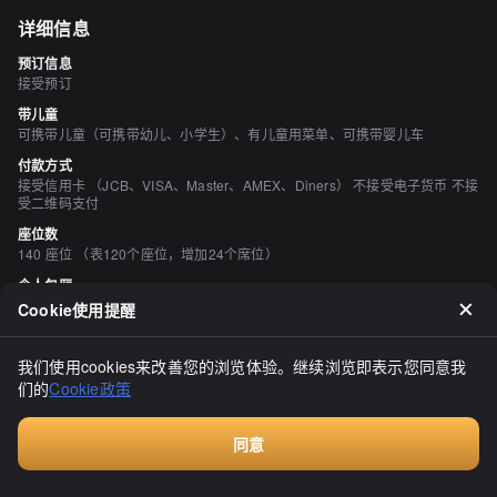
详细信息
预订信息
接受预订
带儿童
可携带儿童（可携带幼儿、小学生）、有儿童用菜单、可携带婴儿车
付款方式
接受信用卡 （JCB、VISA、Master、AMEX、Diners） 不接受电子货币 不接
受二维码支付
座位数
140 座位 （表120个座位，增加24个席位）
个人包厢
有 （20~30人） 需要咨询。
Cookie使用提醒
吸烟与禁烟
所有座位均禁止吸烟
我们使用cookies来改善您的浏览体验。继续浏览即表示您同意我
停车场
们的
Cookie政策
有
空间与设备
同意
时尚的空间、宁静的空间、座位宽敞、有吧台座位、有沙发座位、有榻榻米区
付费咨询
域、有掘地式桌席、可供轮椅进店