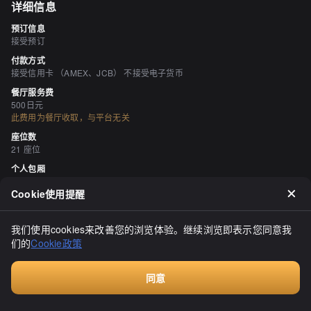
详细信息
预订信息
接受预订
付款方式
接受信用卡 （AMEX、JCB） 不接受电子货币
餐厅服务费
500日元
此费用为餐厅收取，与平台无关
座位数
21 座位
个人包厢
无
Cookie使用提醒
吸烟与禁烟
所有座位均可吸烟 《被动吸烟对策法》（修订后的健康促进法）自2020年4
月1日起生效，可能与最新信息有所不同，因此请在访问商店之前与商店确
我们使用cookies来改善您的浏览体验。继续浏览即表示您同意我
认。
们的
Cookie政策
停车场
无
同意
空间与设备
付费咨询
有吧台座位、有榻榻米区域、有掘地式桌席