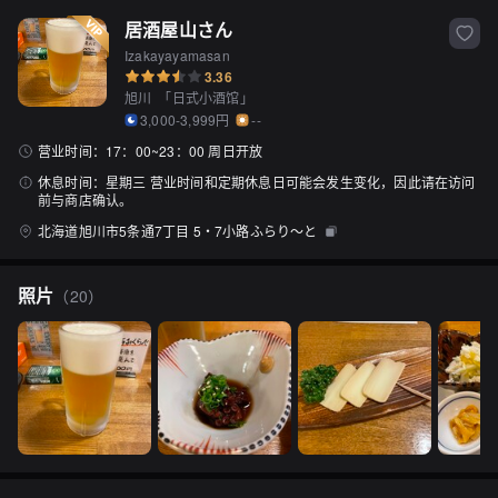
居酒屋山さん
Izakayayamasan
3.36
旭川
「
日式小酒馆
」
3,000-3,999円
--
营业时间：
17：00~23：00 周日开放
休息时间：
星期三 营业时间和定期休息日可能会发生变化，因此请在访问
前与商店确认。
北海道旭川市5条通7丁目 5・7小路ふらり～と
照片
（
20
）