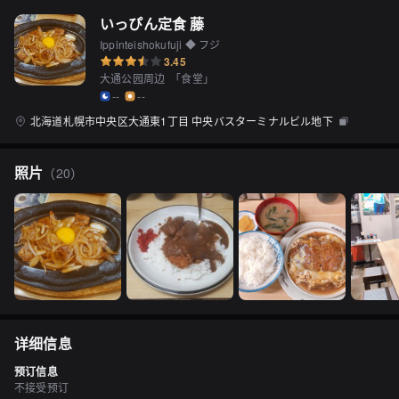
いっぴん定食 藤
Ippinteishokufuji ◆ フジ
3.45
大通公园周边
「
食堂
」
--
--
北海道札幌市中央区大通東1丁目 中央バスターミナルビル地下
照片
（
20
）
详细信息
预订信息
不接受预订