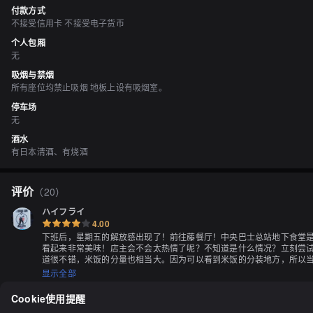
付款方式
不接受信用卡 不接受电子货币
个人包厢
无
吸烟与禁烟
所有座位均禁止吸烟 地板上设有吸烟室。
停车场
无
酒水
有日本清酒、有烧酒
评价
（
20
）
ハイフライ
4.00
下班后，星期五的解放感出现了！前往藤餐厅！中央巴士总站地下食堂是
看起来非常美味！店主会不会太热情了呢？不知道是什么情况？立刻尝
道很不错，米饭的分量也相当大。因为可以看到米饭的分装地方，所以
显示全部
Cookie使用提醒