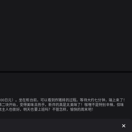
00日元）。坐在柜台前，可以看到炸猪排的过程。等待大约七分钟，端上来了！
第二块开始，变得美味且热乎。新炸的真是太美味了！咖喱不是特别辛辣，但味
店主人也很好。明天也要上班吗？不管怎样，愉快的周末吧！